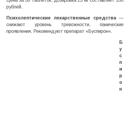
Цена за 50 таблеток, дозировка 25 мг составляет 350
рублей.
Психолептические
лекарственные средства
—
снижают уровень тревожности, панические
проявления. Рекомендуют препарат «
Буспирон
«.
Б
у
с
п
и
р
о
н