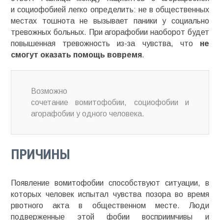
и
социофобией
легко определить:
не в общественных
местах тошнота не
вызывает паники у социально
тревожных больных. При агорафобии наоборот будет
повышенная тревожность из-за чувства, что
не
смогут оказать помощь вовремя
.
Возможно
сочетание
вомитофобии
,
социофобии
и
агорафобии у одного человека.
ПРИЧИНЫ
Появление
вомитофобии
способствуют ситуации, в
которых человек испытал чувства позора во время
рвотного акта в общественном месте. Люди
подверженные этой фобии восприимчивы и