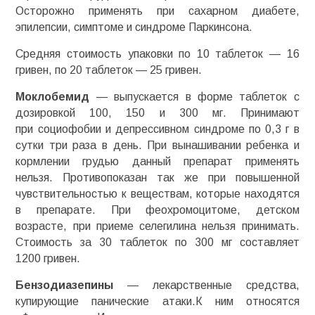
Осторожно применять при сахарном диабете,
эпилепсии, симптоме и синдроме Паркинсона.
Средняя стоимость упаковки по 10 таблеток — 16
гривен, по 20 таблеток — 25 гривен.
Моклобемид
— выпускается в форме таблеток с
дозировкой 100, 150 и 300 мг. Принимают
при
социофобии
и депрессивном синдроме по 0,3 г в
сутки три раза в день. При вынашивании ребенка и
кормлении грудью данный препарат применять
нельзя. Противопоказан так же при повышенной
чувствительностью к веществам, которые находятся
в препарате. При
феохромоцитоме
, детском
возрасте, при приеме
селегилина нельзя принимать
.
Стоимость за 30
таблеток по 300 мг составляет
1200
гривен.
Бензодиазепины
— лекарственные средства,
купирующие панические атаки.К ним относятся