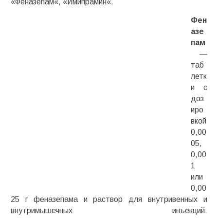
«
Феназепам
«, «
Имипрамин
«.
Фен
азе
пам
—
таб
летк
и с
доз
иро
вкой
0,00
05,
0,00
1
или
0,00
25 г
феназепама
и раствор для внутривенных и
внутримышечных инъекций.