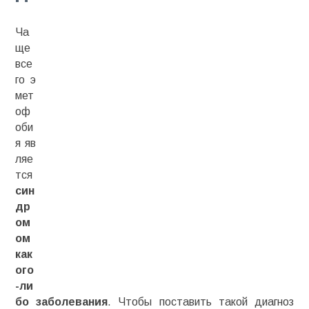
Ча
ще
все
го
э
мет
оф
оби
я
яв
ляе
тся
син
др
ом
ом
как
ого
-ли
бо заболевания
. Чтобы поставить такой диагноз