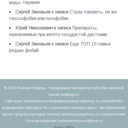
виды, терапия
Сергей Зиновьев
к записи
Страх говорить, он же
глоссофобия или логофобия
Юрий Николаевич
к записи
Препараты,
назначаемые при вегето-сосудистой дистонии
Сергей Зиновьев
к записи
Еще ТОП-10 самых
редких фобий
© 2026 Лечение Невроза · Копирование материалов сайта без активной
ссылки запрещено.
Сайт носит исключительно информационный характер. Не употребляйте
медицинские препараты без назначения лечащего врача. При применении
прочих средств и методов лечения проконсультируйтесь со специалистами.
По всем вопросам: lechenienevroza.ru@mail.ru
Карта сайта