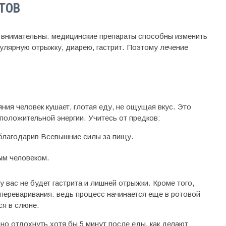
ТОВ
е внимательны: медицинские препараты способны изменить
гулярную отрыжку, диарею, гастрит. Поэтому лечение
ния человек кушает, глотая еду, не ощущая вкус. Это
положительной энергии. Учитесь от предков:
облагодарив Всевышние силы за пищу.
ым человеком.
у вас не будет гастрита и лишней отрыжки. Кроме того,
 переваривания: ведь процесс начинается еще в ротовой
я в слюне.
но отдохнуть хотя бы 5 минут после еды, как делают